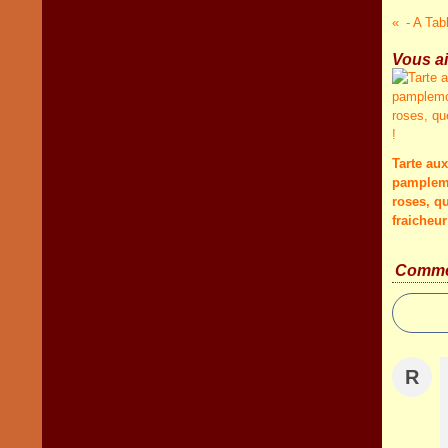
- A Tab
Vous ai
Tarte aux
pamplem
roses, qu
fraicheur
Comme
R