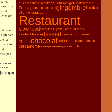
ecettes
poulet
asperge
quiche
cannelle
Recette
Maraicher
porc
gingembre
ions ultra
tonka
Fromages
pamplemousse
ence de
épices
citronnelle
Restaurant
et se dit :
slow food
speculoos
Cyrille Lorho
Pâtisserie
it dans un
dessert
Poule d'Alsace
Strasbourg
confiserie
n a préparé
chocolat
re ...)
epices
noix de coco
bergamote
oulu tenté
cardamome
orange amère
gateau
Truffe
d, dont
n'est pas
ar on est
 c'est
jours qu'à