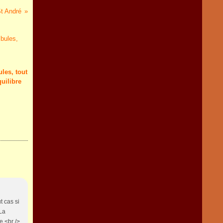
St André
les, tout
quilibre
 cas si
 La
e.<br />