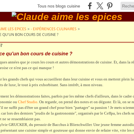
Tous nos blogs cuisine
IME LES EPICES
>
- EXPÉRIENCES CULINAIRES
>
E QU'UN BON COURS DE CUISINE ?
07
ce qu'un bon cours de cuisine ?
ques années que je cours les cours et autres démonstrations de cuisine. Et, dans la r
eoise ce n'est pas ce qui manque !
ur les grands chefs qui vous accueillent dans leur cuisine et vous en mettent plein l
ts de luxe, le tout à prix exhorbitant. Sans intérêt, à mon niveau.
lement les démonstrations faites, parfois par les même chefs d'ailleurs, dans le cadre 
tronomie ou
Chef Studio
. On regarde, on prend des notes et on déguste. Et là, on se 
il ne suffit pas d'être un grand chef pour bien "partager" sa passion ! Je mets sciem
 car lors des derniers "jeudis de la gastronomie", organisés par le Ceffpa, les chefs s
t ne se ressemblaient pas.
 Sylvie GRUCKER, du pressoir de Bacchus à Blienchwiller. Une jeune femme autodid
, présentant une cuisine simple et gouteuse qui donne envie de refaire vite, vite les r