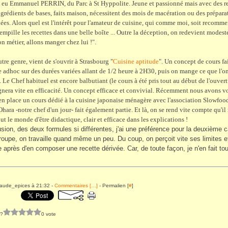
 a eu Emmanuel PERRIN, du Parc à St Hyppolite. Jeune et passionné mais avec des r
ngrédients de bases, faits maison, nécessitent des mois de macération ou des préparat
ées. Alors quel est l'intérêt pour l'amateur de cuisine, qui comme moi, soit recomm
 empille les recettes dans une belle boîte ... Outre la déception, on redevient modeste 
n métier, allons manger chez lui !".
tre genre, vient de s'ouvrir à Strasbourg "
Cuisine aptitude
". Un concept de cours fa
e adhoc sur des durées variées allant de 1/2 heure à 2H30, puis on mange ce que l'o
 Le Chef habituel est encore balbutiant (le cours à été pris tout au début de l'ouvertu
gnera vite en efficacité. Un concept efficace et convivial. Récemment nous avons v
en place un cours dédié à la cuisine japonaise ménagère avec l'association Slowfoo
hara -notre chef d'un jour- fait également partie. Et là, on se rend vite compte qu'il 
ut le monde d'être didactique, clair et efficace dans les explications !
sion, des deux formules si différentes, j'ai une préférence pour la deuxième c
groupe, on travaille quand même un peu. Du coup, on perçoit vite ses limites et
e après d'en composer une recette dérivée. Car, de toute façon, je n'en fait tou
laude_epices à 21:32 -
Commentaires [
…
]
- Permalien [
#
]
 ?
0 vote