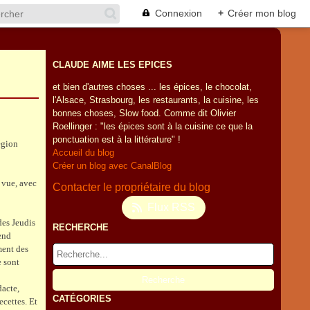
Connexion
+
Créer mon blog
CLAUDE AIME LES EPICES
et bien d'autres choses ... les épices, le chocolat,
l'Alsace, Strasbourg, les restaurants, la cuisine, les
bonnes choses, Slow food. Comme dit Olivier
Roellinger : "les épices sont à la cuisine ce que la
ponctuation est à la littérature" !
égion
Accueil du blog
Créer un blog avec CanalBlog
a vue, avec
Contacter le propriétaire du blog
Flux RSS
des Jeudis
RECHERCHE
rend
ment des
e sont
acte,
CATÉGORIES
ecettes. Et