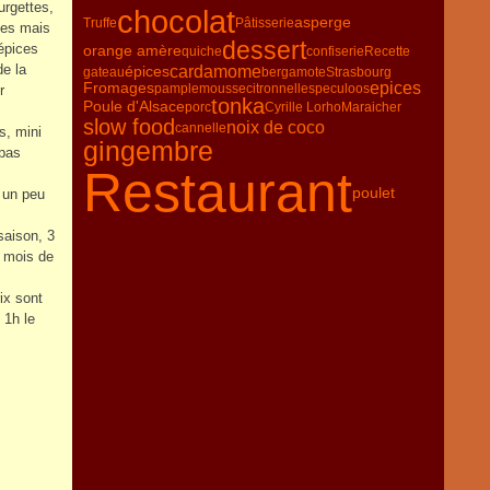
urgettes,
chocolat
asperge
Truffe
Pâtisserie
pes mais
dessert
épices
orange amère
quiche
confiserie
Recette
de la
épices
cardamome
gateau
bergamote
Strasbourg
Fromages
epices
pamplemousse
citronnelle
speculoos
r
tonka
Poule d'Alsace
porc
Cyrille Lorho
Maraicher
slow food
noix de coco
cannelle
s, mini
gingembre
 pas
Restaurant
poulet
e un peu
saison, 3
u mois de
ix sont
 1h le