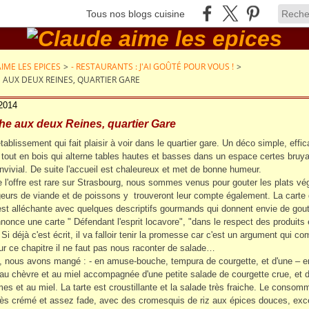
Tous nos blogs cuisine
IME LES EPICES
>
- RESTAURANTS : J'AI GOÛTÉ POUR VOUS !
>
 AUX DEUX REINES, QUARTIER GARE
 2014
e aux deux Reines, quartier Gare
tablissement qui fait plaisir à voir dans le quartier gare. Un déco simple, effi
 tout en bois qui alterne tables hautes et basses dans un espace certes bruy
convivial. De suite l'accueil est chaleureux et met de bonne humeur.
 l'offre est rare sur Strasbourg, nous sommes venus pour gouter les plats vé
urs de viande et de poissons y trouveront leur compte également. La carte 
est alléchante avec quelques descriptifs gourmands qui donnent envie de gout
nnonce une carte " Défendant l'esprit locavore", "dans le respect des produits 
Si déjà c'est écrit, il va falloir tenir la promesse car c'est un argument qui c
ur ce chapitre il ne faut pas nous raconter de salade…
e, nous avons mangé : - en amuse-bouche, tempura de courgette, et d'une – e
e au chèvre et au miel accompagnée d'une petite salade de courgette crue, et 
s et au miel. La tarte est croustillante et la salade très fraiche. Le consom
très crémé et assez fade, avec des cromesquis de riz aux épices douces, exce