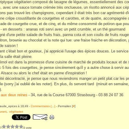
 triptyque végétarien composé de lasagne de légumes, essentiellement des co
is, avec une sauce tomate crémée très onctueuse, un risotto annoncé aux cè
ons pas trouvé les champignons, cependant il était très bon car agrémenté d'
ne crêpe croustillante de courgettes et carottes, et de quatre, accompagnée 
de de courgette crue, et de cinq, et du même consommé de potiron que pou
 - en desserts : ananas roti servi avec un petit crumble, et un thé gourmand
é d'une petite salade de fruits frais, panna cota et son coulis de fruits rouge
itron, brownie au chocolat et la note qui tue: une fraise fraiche en décoration,
de saison !
nt c'était bon et gouteux, j'ai apprécié l'usage des épices douces. Le servic
la salle était pleine.
émol est dans la promesse d'une cuisine de marché de produits locaux et de 
c 5 fois des courgettes, je pense sincèrement qu'il y a autre chose à servir a
 Alsace ou alors le chef était en panne d'inspiration !
ôté décontracté, je pense que nous reviendrons manger un petit plat car les pr
e (sorry j'ai oublié de les noter). En plus, ils servent tard (minuit en semaine,
).
 aux deux reines
- 34, rue de la Course 67000 Strasbourg - 03 88 24 07 36
laude_epices à 18:49 -
Commentaires [
…
]
- Permalien [
#
]
urant
,
végétarien
 ?
0 vote