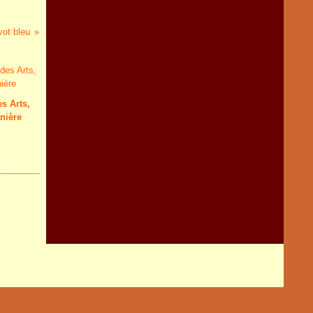
ot bleu
es Arts,
anière