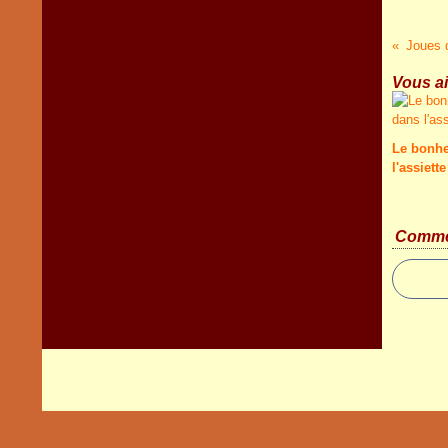
Joues d
Vous ai
Le bonhe
l'assiette
Comme