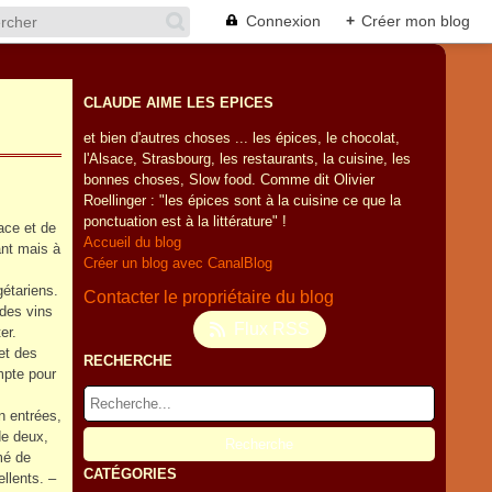
Connexion
+
Créer mon blog
CLAUDE AIME LES EPICES
et bien d'autres choses ... les épices, le chocolat,
l'Alsace, Strasbourg, les restaurants, la cuisine, les
bonnes choses, Slow food. Comme dit Olivier
Roellinger : "les épices sont à la cuisine ce que la
ponctuation est à la littérature" !
cace et de
Accueil du blog
ant mais à
Créer un blog avec CanalBlog
gétariens.
Contacter le propriétaire du blog
des vins
Flux RSS
er.
et des
RECHERCHE
ompte pour
n entrées,
de deux,
mé de
CATÉGORIES
llents. –