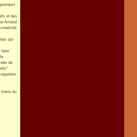
 pourquoi
its et des
que Arnaud
créativité
lats qui
 faire
lle
nder de
tits"
coquettes
et menu du