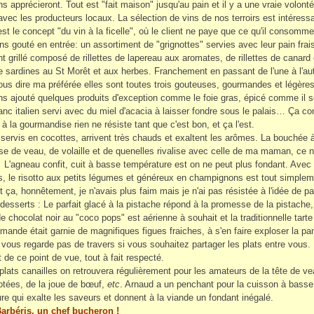
ns apprécieront. Tout est "fait maison" jusqu'au pain et il y a une vraie volont
r avec les producteurs locaux. La sélection de vins de nos terroirs est intéress
st le concept "du vin à la ficelle", où le client ne paye que ce qu'il consomme
s gouté en entrée: un assortiment de "grignottes" servies avec leur pain frais
t grillé composé de rillettes de lapereau aux aromates, de rillettes de canard 
 de sardines au St Morêt et aux herbes. Franchement en passant de l'une à l'aut
ous dire ma préférée elles sont toutes trois gouteuses, gourmandes et légères
s ajouté quelques produits d'exception comme le foie gras, épicé comme il se
lanc italien servi avec du miel d'acacia à laisser fondre sous le palais… Ça
 à la gourmandise rien ne résiste tant que c'est bon, et ça l'est.
 servis en cocottes, arrivent très chauds et exaltent les arômes. La bouchée à
ase de veau, de volaille et de quenelles rivalise avec celle de ma maman, ce n
! L'agneau confit, cuit à basse température est on ne peut plus fondant. Avec 
, le risotto aux petits légumes et généreux en champignons est tout simpleme
t ça, honnêtement, je n'avais plus faim mais je n'ai pas résistée à l'idée de pa
desserts : Le parfait glacé à la pistache répond à la promesse de la pistache,
 chocolat noir au "coco pops" est aérienne à souhait et la traditionnelle tarte
mande était garnie de magnifiques figues fraiches, à s'en faire exploser la pan
e vous regarde pas de travers si vous souhaitez partager les plats entre vous. 
t de ce point de vue, tout à fait respecté.
plats canailles on retrouvera régulièrement pour les amateurs de la tête de v
jotées, de la joue de bœuf,
etc
. Arnaud a un penchant pour la cuisson à basse
re qui exalte les saveurs et donnent à la viande un fondant inégalé.
arbéris, un chef bucheron !