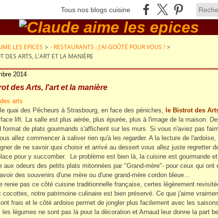
Tous nos blogs cuisine
IME LES EPICES
>
- RESTAURANTS : J'AI GOÛTÉ POUR VOUS !
>
T DES ARTS, L'ART ET LA MANIÈRE
mbre 2014
ot des Arts, l'art et la manière
 le quai des Pêcheurs à Strasbourg, en face des péniches,
le Bistrot des Art
n face lift. La salle est plus aérée, plus épurée, plus à l'image de la maison. D
d format de plats gourmands s'affichent sur les murs. Si vous n'aviez pas fai
ous allez commencer à saliver rien qu'à les regarder. A la lecture de l'ardoise,
igner de ne savoir quoi choisir et arrivé au dessert vous allez juste regretter d
place pour y succomber. Le problème est bien là, la cuisine est gourmande et
 aux odeurs des petits plats mitonnées par "Grand-mère"- pour ceux qui ont 
avoir des souvenirs d'une mère ou d'une grand-mère cordon bleue…
e renie pas ce côté cuisine traditionnelle française, certes légèrement revisité
et cocottes, notre patrimoine culinaire est bien préservé. Ce que j'aime vraimen
sont frais et le côté ardoise permet de jongler plus facilement avec les saisons
, les légumes ne sont pas là pour la décoration et Arnaud leur donne la part be