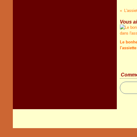
L'assie
Vous ai
Le bonhe
l'assiette
Comme