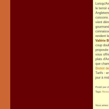
Lorsqu'Ar
le terroi
Angleterr
cuissons. 
vient déme
gourmande.
connaisse
rendent l
Valérie 
coup doubl
proposée 
vous offr
plats d'A
que char
Bistrot d
Tarifs : 
jour à mi
Posté par c
Tags:
Resta
Vous aimez