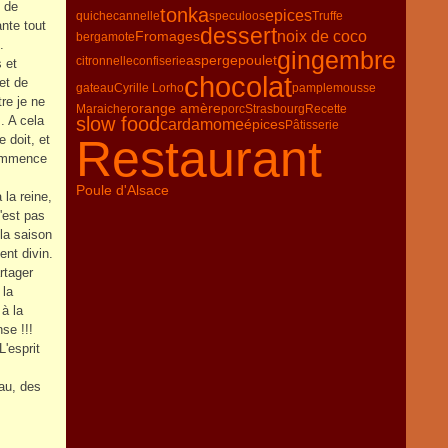
é de
tonka
epices
quiche
cannelle
speculoos
Truffe
ante tout
dessert
Fromages
noix de coco
bergamote
.
gingembre
asperge
poulet
citronnelle
confiserie
 et
chocolat
et de
gateau
Cyrille Lorho
pamplemousse
re je ne
orange amère
Maraicher
porc
Strasbourg
Recette
. A cela
slow food
cardamome
épices
Pâtisserie
Restaurant
 doit, et
 commence
Poule d'Alsace
 la reine,
'est pas
la saison
nt divin.
rtager
 la
 à la
se !!!
L'esprit
eau, des