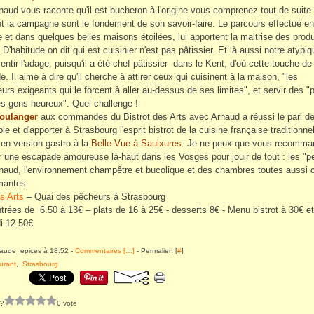
naud vous raconte qu'il est bucheron à l'origine vous comprenez tout de suite
r et la campagne sont le fondement de son savoir-faire. Le parcours effectué en
e et dans quelques belles maisons étoilées, lui apportent la maitrise des produ
D'habitude on dit qui est cuisinier n'est pas pâtissier. Et là aussi notre atypi
ntir l'adage, puisqu'il a été chef pâtissier dans le Kent, d'où cette touche de 
 Il aime à dire qu'il cherche à attirer ceux qui cuisinent à la maison, "les
urs exigeants qui le forcent à aller au-dessus de ses limites", et servir des "p
es gens heureux". Quel challenge !
Boulanger
aux commandes du Bistrot des Arts avec Arnaud a réussi le pari de
e et d'apporter à Strasbourg l'esprit bistrot de la cuisine française traditionne
en version gastro à la
Belle-Vue à Saulxures
. Je ne peux que vous recomma
ir une escapade amoureuse là-haut dans les Vosges pour jouir de tout : les "pe
rnaud, l'environnement champêtre et bucolique et des chambres toutes aussi 
mantes.
es Arts
– Quai des pêcheurs à Strasbourg
entrées de 6.50 à 13€ – plats de 16 à 25€ - desserts 8€ - Menu bistrot à 30€ 
di 12.50€
laude_epices à 18:52 -
Commentaires [
…
]
- Permalien [
#
]
urant
,
Strasbourg
 ?
0 vote