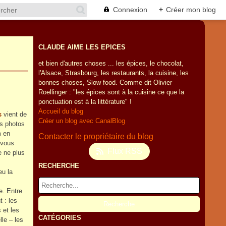
Connexion
+
Créer mon blog
CLAUDE AIME LES EPICES
et bien d'autres choses ... les épices, le chocolat,
l'Alsace, Strasbourg, les restaurants, la cuisine, les
bonnes choses, Slow food. Comme dit Olivier
Roellinger : "les épices sont à la cuisine ce que la
ponctuation est à la littérature" !
Accueil du blog
s
vient de
Créer un blog avec CanalBlog
es photos
m en
Contacter le propriétaire du blog
 vous
Flux RSS
e ne plus
RECHERCHE
eu la
e. Entre
t : les
 et les
CATÉGORIES
lle – les