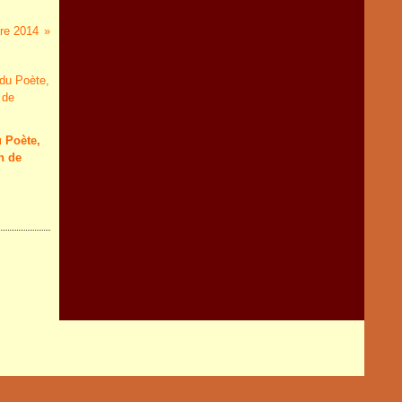
dre 2014
u Poète,
n de