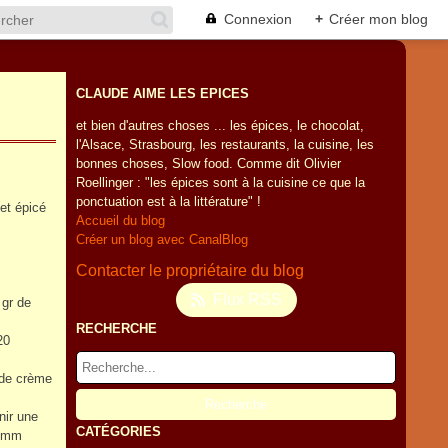
Connexion
+
Créer mon blog
CLAUDE AIME LES EPICES
et bien d'autres choses ... les épices, le chocolat,
l'Alsace, Strasbourg, les restaurants, la cuisine, les
bonnes choses, Slow food. Comme dit Olivier
Roellinger : "les épices sont à la cuisine ce que la
ponctuation est à la littérature" !
 et épicé
Accueil du blog
Créer un blog avec CanalBlog
Contacter le propriétaire du blog
Flux RSS
 gr de
RECHERCHE
20
 de crème
nir une
CATÉGORIES
5 mm