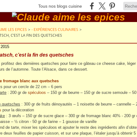
Tous nos blogs cuisine
IME LES EPICES
>
- EXPÉRIENCES CULINAIRES
>
SCH, C’EST LA FIN DES QUETSCHES
 2015
tsch, c’est la fin des quetsches
e, profitez des dernières quetsches pour faire ce gâteau ce cheese cake, léger
rs de l’automne. Toute l’Alsace, dans ce dessert.
e fromage blanc aux quetsches
ts pour un cercle de 22 cm – 6 pers
arte
: 200 gr de
spéculoos
– 150 gr de beurre – 150 gr de sucre semoule – 50
e quetsches
: 300 gr de fruits dénoyautés – 1 noisette de beurre – cannelle – 
s
pour la décoration
ake
: 3 œufs – 150 gr de sucre glace – 300 gr de fromage blanc 40% - 200 gr
paisse – ½ citron - 50 gr de farine – 1 gousse de vanille
nd de tarte, mixer les spéculoos et ajouter le reste des ingrédients afin d’obte
re deux feuilles de papier cuisson, et sur une plaque, l’étaler jusqu’à obtenir 