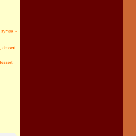
st sympa
dessert