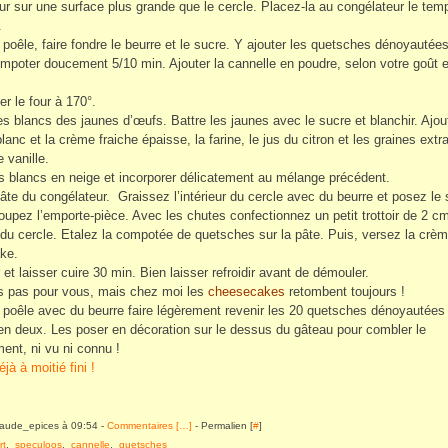
ur sur une surface plus grande que le cercle. Placez-la au congélateur le temp
.
poêle, faire fondre le beurre et le sucre. Y ajouter les quetsches dénoyautées
ompoter doucement 5/10 min. Ajouter la cannelle en poudre, selon votre goût e
er le four à 170°.
es blancs des jaunes d’œufs. Battre les jaunes avec le sucre et blanchir. Ajout
anc et la crème fraiche épaisse, la farine, le jus du citron et les graines extra
 vanille.
s blancs en neige et incorporer délicatement au mélange précédent.
 pâte du congélateur. Graissez l’intérieur du cercle avec du beurre et posez le 
oupez l’emporte-pièce. Avec les chutes confectionnez un petit trottoir de 2 c
ur du cercle. Etalez la compotée de quetsches sur la pâte. Puis, versez la crè
ke.
et laisser cuire 30 min. Bien laisser refroidir avant de démouler.
s pas pour vous, mais chez moi les
cheesecakes
retombent toujours !
poêle avec du beurre faire légèrement revenir les 20 quetsches dénoyautées 
n deux. Les poser en décoration sur le dessus du gâteau pour combler le
ent, ni vu ni connu !
laude_epices à 09:54 -
Commentaires [
…
]
- Permalien [
#
]
rt
,
speculoos
,
cannelle
,
quetsches