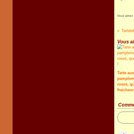
Vous aimez
Tartele
Vous ai
Tarte aux
pamplem
roses, qu
fraicheur
Comme