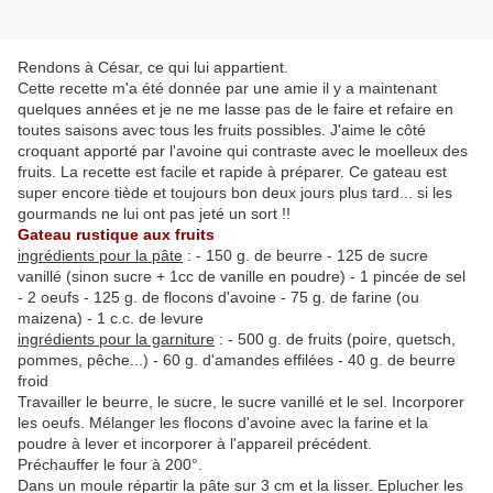
Rendons à César, ce qui lui appartient.
Cette recette m'a été donnée par une amie il y a maintenant
quelques années et je ne me lasse pas de le faire et refaire en
toutes saisons avec tous les fruits possibles. J'aime le côté
croquant apporté par l'avoine qui contraste avec le moelleux des
fruits. La recette est facile et rapide à préparer. Ce gateau est
super encore tiède et toujours bon deux jours plus tard... si les
gourmands ne lui ont pas jeté un sort !!
Gateau rustique aux fruits
ingrédients pour la pâte
: - 150 g. de beurre - 125 de sucre
vanillé (sinon sucre + 1cc de vanille en poudre) - 1 pincée de sel
- 2 oeufs - 125 g. de flocons d'avoine - 75 g. de farine (ou
maizena) - 1 c.c. de levure
ingrédients pour la garniture
: - 500 g. de fruits (poire, quetsch,
pommes, pêche...) - 60 g. d'amandes effilées - 40 g. de beurre
froid
Travailler le beurre, le sucre, le sucre vanillé et le sel. Incorporer
les oeufs. Mélanger les flocons d'avoine avec la farine et la
poudre à lever et incorporer à l'appareil précédent.
Préchauffer le four à 200°.
Dans un moule répartir la pâte sur 3 cm et la lisser. Eplucher les