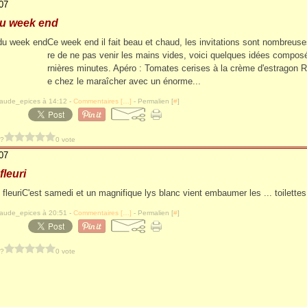
07
du week end
Ce week end il fait beau et chaud, les invitations sont nombreuses
re de ne pas venir les mains vides, voici quelques idées compos
rnières minutes. Apéro : Tomates cerises à la crème d'estragon 
e chez le maraîcher avec un énorme...
laude_epices à 14:12 -
Commentaires [
…
]
- Permalien [
#
]
 ?
0 vote
07
fleuri
C'est samedi et un magnifique lys blanc vient embaumer les ... toilettes
laude_epices à 20:51 -
Commentaires [
…
]
- Permalien [
#
]
 ?
0 vote