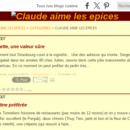
Tous nos blogs cuisine
IME LES EPICES
>
CATEGORIES
>
CLAUDE AIME LES EPICES
2007
ette, une valeur sûre
ent tout Strasbourg court à la vignette... Une des adresse qui monte. Serg
égalait dans les années 90 chez Julien, oeuvre dans cette jolie maisonnette a
ertsau. En ce moment on peut profiter du jardin très...
laude_epices à 08:00 -
Commentaires [
…
]
- Permalien [
#
]
 ?
0 vote
2007
ine préférée
s Tonneliers foisonne de restaurants (pas moins de 12 restos) et on y trouve d
hic excellent (le Penjab), deux chinois (Thuy Tien, petit et bon et la fleur de 
 intérêt), une crèperie (qui réussit à faire...