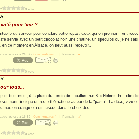
 ?
0 vote
07
 café pour finir ?
rituelle du serveur pour conclure votre repas. Ceux qui en prennent, ont recevr
afé servie avec un petit chocolat noir, une chatine, un spéculos ou je ne sais
i, en ce moment en Alsace, on peut aussi recevoir...
laude_epices à 20:39 -
Commentaires [
…
]
- Permalien [
#
]
 ?
0 vote
07
our tous...
puis trois mois, à la place du Festin de Lucullus, rue Ste Hélène, la F olie d
son nom l'indique un resto thématique autour de la "pasta". La déco, vive et
éclinée en orange et noir, jusque dans le choix des...
laude_epices à 19:39 -
Commentaires [
…
]
- Permalien [
#
]
 ?
0 vote