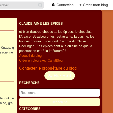
Connexion
+
Créer mon blog
CLAUDE AIME LES EPICES
et bien d'autres choses ... les épices, le chocolat,
l'Alsace, Strasbourg, les restaurants, la cuisine, les
bonnes choses, Slow food. Comme dit Olivier
Roellinger : "les épices sont à la cuisine ce que la
e Knapp, q
ponctuation est à la littérature" !
lsacienne
Accueil du blog
Créer un blog avec CanalBlog
Contacter le propriétaire du blog
Flux RSS
RECHERCHE
e tout : u
Chine, gra
CATÉGORIES