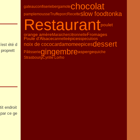
chocolat
gateau
confiserie
bergamote
slow food
tonka
pamplemousse
Truffe
porc
Recette
Restaurant
poulet
orange amère
Fromages
Maraicher
citronnelle
Poule d'Alsace
épices
cannelle
speculoos
dessert
noix de coco
cardamome
epices
'est été d
gingembre
 proprett
asperge
Pâtisserie
quiche
Strasbourg
Cyrille Lorho
it endroit
 par ce ge