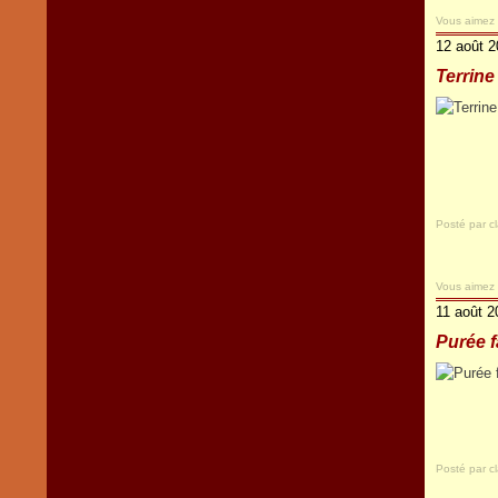
Vous aimez
12 août 
Terrine
Posté par c
Vous aimez
11 août 2
Purée 
Posté par c