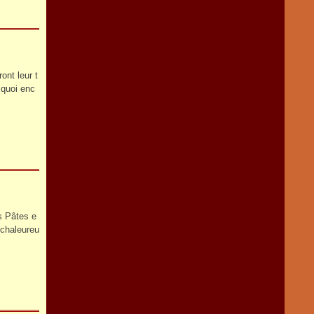
ont leur t
 quoi enc
es Pâtes e
 chaleureu