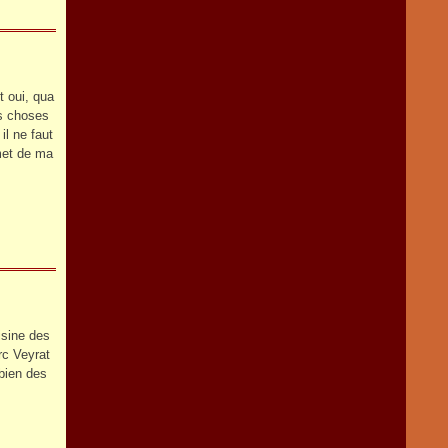
t oui, qua
es choses
il ne faut
rmet de ma
isine des
rc Veyrat
 bien des