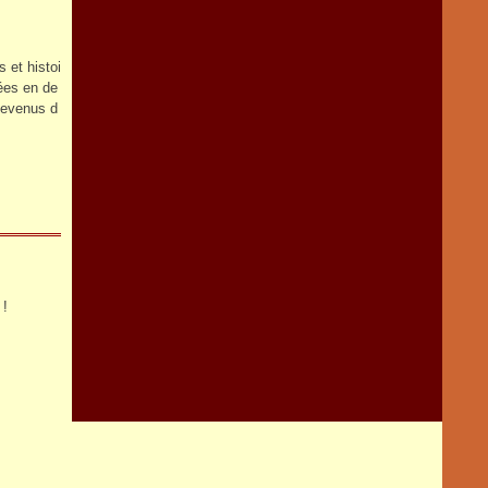
 et histoi
ées en de
Revenus d
 !