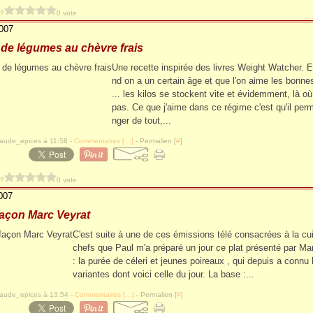
 ?
0 vote
2007
 de légumes au chèvre frais
Une recette inspirée des livres Weight Watcher. E
nd on a un certain âge et que l'on aime les bonn
... les kilos se stockent vite et évidemment, là où 
pas. Ce que j'aime dans ce régime c'est qu'il pe
nger de tout,...
laude_epices à 11:58 -
Commentaires [
…
]
- Permalien [
#
]
 ?
0 vote
007
façon Marc Veyrat
C'est suite à une de ces émissions télé consacrées à la cu
chefs que Paul m'a préparé un jour ce plat présenté par Ma
: la purée de céleri et jeunes poireaux , qui depuis a connu
variantes dont voici celle du jour. La base :...
laude_epices à 13:54 -
Commentaires [
…
]
- Permalien [
#
]