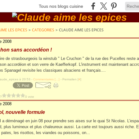
Tous nos blogs cuisine
IME LES EPICES
>
CATEGORIES
>
CLAUDE AIME LES EPICES
e 2008
chon sans accordéon !
e de strasbourgeois la winstub " Le Cruchon " de la rue des Pucelles reste 
son accordéon et son verre de Kaefferkopf. L'instrument est maintenant accr
es Spanagel revisite les classiques alsaciens et français....
laude_epices à 20:53 -
Commentaires [
…
]
- Permalien [
#
]
 ?
0 vote
e 2008
sol, nouvelle formule
l a déménagé en juin 08 pour prendre ses aises sur le quai St Nicolas. L'espa
d, plus lumineux et plus chaleureux aussi. La carte est toujours aussi riche. E
 pates, les risottos, les viandes ou poissons, on...