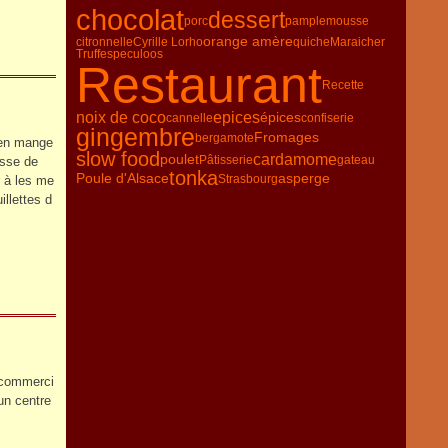
chocolat
dessert
porc
pamplemousse
orange amère
citronnelle
Cyrille Lorho
quiche
Maraicher
Truffe
speculoos
Restaurant
Recette
noix de coco
epices
épices
cannelle
confiserie
gingembre
Fromages
bergamote
t en mange
slow food
poulet
cardamome
Pâtisserie
gateau
esse de
tonka
Poule d'Alsace
asperge
Strasbourg
r à les me
illettes d
e commerci
 un centre