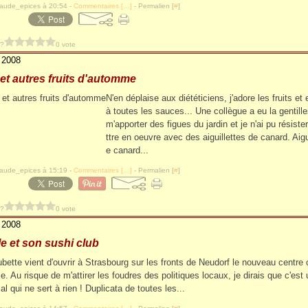
laude_epices à 20:54 -
Commentaires [
…
]
- Permalien [
#
]
 ?
0 vote
 2008
et autres fruits d'automme
N'en déplaise aux diététiciens, j'adore les fruits e
à toutes les sauces... Une collègue a eu la gentill
m'apporter des figues du jardin et je n'ai pu résiste
ttre en oeuvre avec des aiguillettes de canard. Aigu
e canard...
laude_epices à 15:19 -
Commentaires [
…
]
- Permalien [
#
]
 ?
0 vote
 2008
le et son sushi club
ubette vient d'ouvrir à Strasbourg sur les fronts de Neudorf le nouveau centr
le. Au risque de m'attirer les foudres des politiques locaux, je dirais que c'est
l qui ne sert à rien ! Duplicata de toutes les...