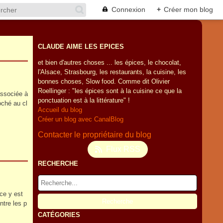
Connexion
+
Créer mon blog
CLAUDE AIME LES EPICES
et bien d'autres choses ... les épices, le chocolat,
l'Alsace, Strasbourg, les restaurants, la cuisine, les
bonnes choses, Slow food. Comme dit Olivier
Roellinger : "les épices sont à la cuisine ce que la
associée à
ponctuation est à la littérature" !
oché au cl
Accueil du blog
Créer un blog avec CanalBlog
Contacter le propriétaire du blog
Flux RSS
RECHERCHE
ce y est
ntre les p
CATÉGORIES