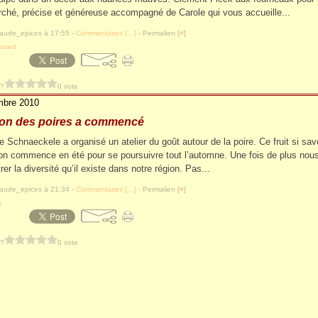
ché, précise et généreuse accompagné de Carole qui vous accueille...
laude_epices à 17:55 -
Commentaires [
…
]
- Permalien [
#
]
urant
 ?
0 vote
mbre 2010
son des poires a commencé
e Schnaeckele a organisé un atelier du goût autour de la poire. Ce fruit si sa
son commence en été pour se poursuivre tout l’automne. Une fois de plus nou
er la diversité qu’il existe dans notre région. Pas...
laude_epices à 21:34 -
Commentaires [
…
]
- Permalien [
#
]
s
 ?
0 vote