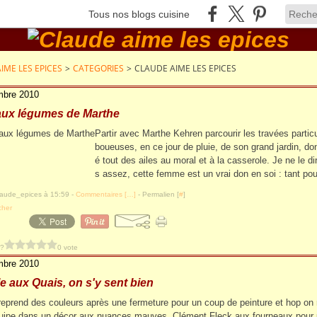
Tous nos blogs cuisine
IME LES EPICES
>
CATEGORIES
>
CLAUDE AIME LES EPICES
mbre 2010
 aux légumes de Marthe
Partir avec Marthe Kehren parcourir les travées partic
boueuses, en ce jour de pluie, de son grand jardin, d
é tout des ailes au moral et à la casserole. Je ne le di
s assez, cette femme est un vrai don en soi : tant pour
laude_epices à 15:59 -
Commentaires [
…
]
- Permalien [
#
]
cher
 ?
0 vote
mbre 2010
e aux Quais, on s'y sent bien
reprend des couleurs après une fermeture pour un coup de peinture et hop on 
ipe dans un décor aux nuances mauves. Clément Fleck aux fourneaux pour 