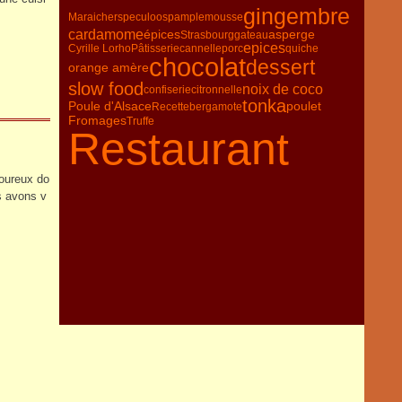
gingembre
Maraicher
speculoos
pamplemousse
cardamome
épices
asperge
Strasbourg
gateau
epices
Cyrille Lorho
Pâtisserie
cannelle
porc
quiche
chocolat
dessert
orange amère
slow food
noix de coco
confiserie
citronnelle
tonka
Poule d'Alsace
poulet
Recette
bergamote
Fromages
Truffe
Restaurant
voureux do
s avons v