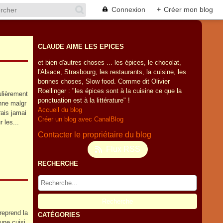
Connexion
+
Créer mon blog
CLAUDE AIME LES EPICES
et bien d'autres choses ... les épices, le chocolat,
l'Alsace, Strasbourg, les restaurants, la cuisine, les
bonnes choses, Slow food. Comme dit Olivier
Roellinger : "les épices sont à la cuisine ce que la
ulièrement
ponctuation est à la littérature" !
onne malgr
Accueil du blog
rais jamai
Créer un blog avec CanalBlog
 les...
Contacter le propriétaire du blog
Flux RSS
RECHERCHE
reprend la
CATÉGORIES
une cuisi