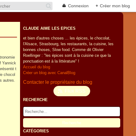
Connexion
+
Créer mon blog
CLAUDE AIME LES EPICES
et bien d'autres choses ... les épices, le chocolat,
l'Alsace, Strasbourg, les restaurants, la cuisine, les
bonnes choses, Slow food. Comme dit Olivier
Roellinger : "les épices sont à la cuisine ce que la
stronomie
ponctuation est à la littérature" !
f Yannick
Accueil du blog
présenté t
Créer un blog avec CanalBlog
de chocol
s autres.
Contacter le propriétaire du blog
Flux RSS
RECHERCHE
CATÉGORIES