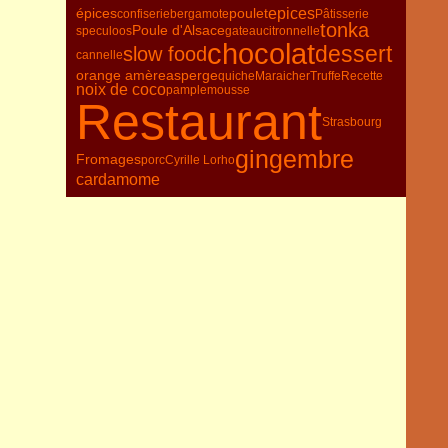
épices
poulet
epices
confiserie
bergamote
Pâtisserie
tonka
Poule d'Alsace
speculoos
gateau
citronnelle
chocolat
dessert
slow food
cannelle
orange amère
asperge
quiche
Maraicher
Truffe
Recette
noix de coco
pamplemousse
Restaurant
Strasbourg
gingembre
Fromages
porc
Cyrille Lorho
cardamome