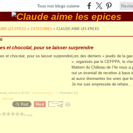
Tous nos blogs cuisine
IME LES EPICES
>
CATEGORIES
>
CLAUDE AIME LES EPICES
08
s et chocolat, pour se laisser surprendre
Lors des derniers « jeudis de la ga
», organisés par le CEFPPA, le che
Mattern du Château de l’Ile nous a 
out un éventail de recettes à base 
at aussi étonnantes les unes que le
Je me suis empressée de refaire...
laude_epices à 20:00 -
Commentaires [
…
]
- Permalien [
#
]
,
asperge
 ?
0 vote