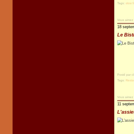
Tags:
slow 
Vous aimez
18 septe
Le Bistr
Posté par c
Tags:
Resta
Vous aimez
11 septe
L'assie