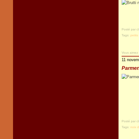
Posté par c
Tags:
petit
Vous aimez
11 novem
Parment
Posté par c
Tags:
noix 