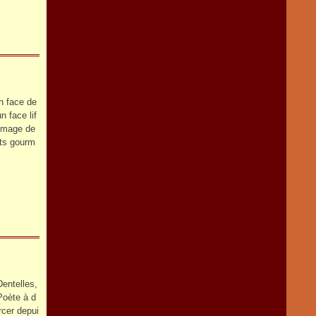
n face de
n face lif
'image de
ats gourm
Dentelles,
 Poète à d
rcer depui