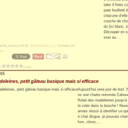
taler 4 fines 
pate feuilleté é
chacune d’elle
couche de cho
du (ici blanc, la
Découper en so
sser au...
laude_epices à 18:28 -
Commentaires [
…
]
- Permalien [
#
]
lat
 ?
0 vote
015
eleines, petit gâteau basique mais si efficace
Aujourd’hui sera jour de test.
ns une chatte nommée Cahouet
ffolait des madeleines jusqu’à
la voler dans la bouche ! Nous
amais réussi à identifier ce qui
e chat dingue, je pouvais chan
fum, citron,...