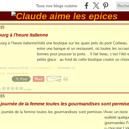
Tous nos blogs cuisine
015
urg à l’heure italienne
Voilà une boutique sur les quais près du pont Corbeau,
entre une banque et un restaurant, où toutes les occas
bonnes pour pousser la porte… Il fait beau, c’est l’été 
petite glace : au fond du cette boutique couloir un choix
laude_epices à 15:34 -
Commentaires [
…
]
- Permalien [
#
]
food
,
produits italiens
 ?
0 vote
015
 journée de la femme toutes les gourmandises sont permise
Avec un reste 
euilleté quelq
gourmandes Fe
u chocolat L’id