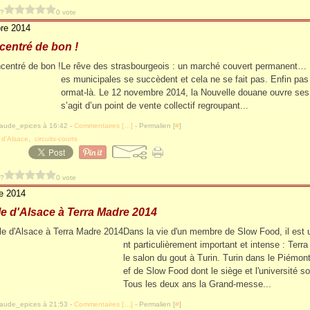
 ?
0 vote
re 2014
centré de bon !
Le rêve des strasbourgeois : un marché couvert permanent… 
es municipales se succèdent et cela ne se fait pas. Enfin pas
ormat-là. Le 12 novembre 2014, la Nouvelle douane ouvre ses 
s’agit d’un point de vente collectif regroupant...
laude_epices à 16:42 -
Commentaires [
…
]
- Permalien [
#
]
 d'Alsace
,
circuits-courts
 ?
0 vote
e 2014
e d'Alsace à Terra Madre 2014
Dans la vie d'un membre de Slow Food, il es
nt particulièrement important et intense : Terr
le salon du gout à Turin. Turin dans le Piémont i
ef de Slow Food dont le siège et l'université so
Tous les deux ans la Grand-messe...
laude_epices à 21:53 -
Commentaires [
…
]
- Permalien [
#
]