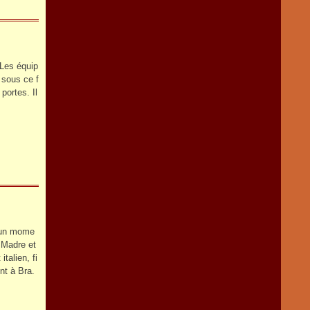
Les équip
 sous ce f
portes. Il
t un mome
a Madre et
talien, fi
nt à Bra.