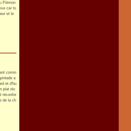
 du Piémon
ive car to
eur et le
hant comm
pintade a
ard et d'hu
n plat réc
at réconfor
e de la ch