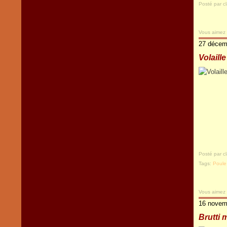
Posté par c
Vous aimez
27 décem
Volaill
Posté par c
Tags:
Poule
Vous aimez
16 novem
Brutti 