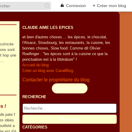
Connexion
+
Créer mon blog
CLAUDE AIME LES EPICES
et bien d'autres choses ... les épices, le chocolat,
l'Alsace, Strasbourg, les restaurants, la cuisine, les
 coïncée
bonnes choses, Slow food. Comme dit Olivier
ions sont
Roellinger : "les épices sont à la cuisine ce que la
et hop une
ponctuation est à la littérature" !
...
Accueil du blog
Créer un blog avec CanalBlog
Contacter le propriétaire du blog
Flux RSS
RECHERCHE
s !
de pate f
ues idées
uilleté a
CATÉGORIES
ée est d’é