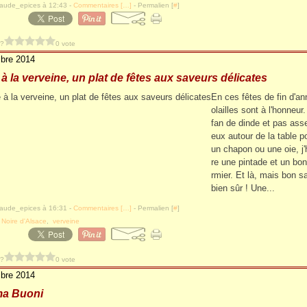
laude_epices à 12:43 -
Commentaires [
…
]
- Permalien [
#
]
 ?
0 vote
bre 2014
e à la verveine, un plat de fêtes aux saveurs délicates
En ces fêtes de fin d'an
olailles sont à l'honneur
fan de dinde et pas as
eux autour de la table po
un chapon ou une oie, j'
re une pintade et un bon
rmier. Et là, mais bon s
bien sûr ! Une...
laude_epices à 16:31 -
Commentaires [
…
]
- Permalien [
#
]
 Noire d'Alsace
,
verveine
 ?
0 vote
bre 2014
ma Buoni