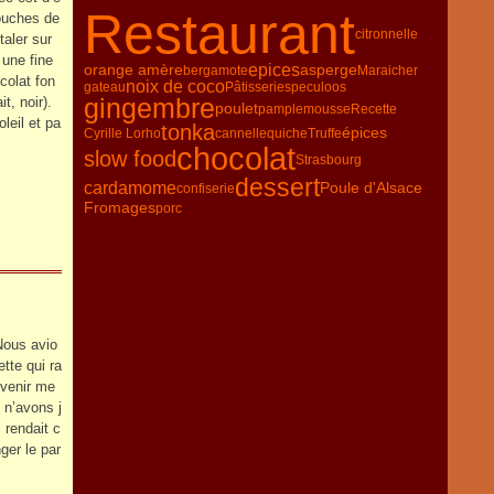
Restaurant
couches de
citronnelle
taler sur
 une fine
orange amère
epices
asperge
bergamote
Maraicher
colat fon
noix de coco
gateau
Pâtisserie
speculoos
gingembre
it, noir).
poulet
pamplemousse
Recette
leil et pa
tonka
épices
Cyrille Lorho
cannelle
quiche
Truffe
chocolat
slow food
Strasbourg
dessert
cardamome
Poule d'Alsace
confiserie
Fromages
porc
 Nous avio
te qui ra
 venir me
 n’avons j
 rendait c
ger le par