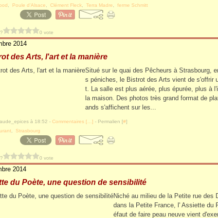
food
,
Poule d'Alsace
,
Clément Fleck
,
Terra Madre
,
ferme Schmitt
 ?
0 vote
mbre 2014
ot des Arts, l'art et la manière
Situé sur le quai des Pêcheurs à Strasbourg, e
s péniches, le Bistrot des Arts vient de s'offrir u
t. La salle est plus aérée, plus épurée, plus à l
la maison. Des photos très grand format de pl
ands s'affichent sur les...
laude_epices à 18:52 -
Commentaires [
…
]
- Permalien [
#
]
urant
,
Strasbourg
 ?
0 vote
mbre 2014
tte du Poète, une question de sensibilité
Niché au milieu de la Petite rue des 
dans la Petite France, l' Assiette du
éfaut de faire peau neuve vient d'exe