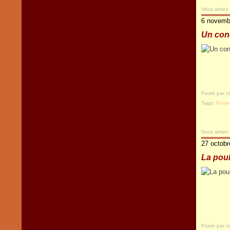
Vous aimez
6 novemb
Un con
Posté par c
Tags:
Poule
Vous aimez
27 octobr
La poul
Posté par c