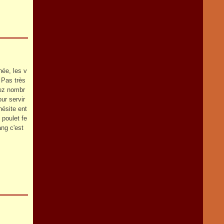
née, les v
. Pas très
sez nombr
ur servir
hésite ent
 poulet fe
ang c'est