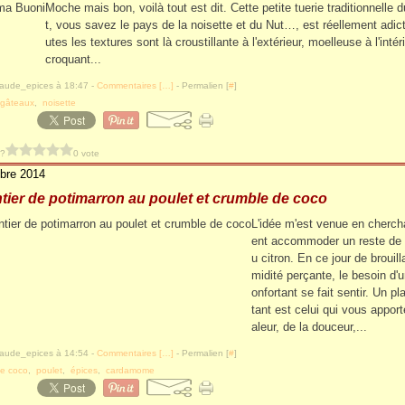
Moche mais bon, voilà tout est dit. Cette petite tuerie traditionnelle
t, vous savez le pays de la noisette et du Nut…, est réellement adict
utes les textures sont là croustillante à l'extérieur, moelleuse à l'intéri
croquant...
laude_epices à 18:47 -
Commentaires [
…
]
- Permalien [
#
]
s gâteaux
,
noisette
 ?
0 vote
bre 2014
ier de potimarron au poulet et crumble de coco
L'idée m'est venue en cherc
ent accommoder un reste de 
u citron. En ce jour de brouill
midité perçante, le besoin d'u
onfortant se fait sentir. Un pl
tant est celui qui vous apport
aleur, de la douceur,...
laude_epices à 14:54 -
Commentaires [
…
]
- Permalien [
#
]
de coco
,
poulet
,
épices
,
cardamome