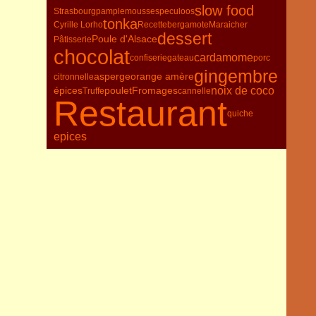
slow food
Strasbourg
pamplemousse
speculoos
tonka
Cyrille Lorho
Recette
bergamote
Maraicher
dessert
Poule d'Alsace
Pâtisserie
chocolat
cardamome
confiserie
gateau
porc
gingembre
asperge
orange amère
citronnelle
épices
poulet
Fromages
noix de coco
Truffe
cannelle
Restaurant
quiche
epices