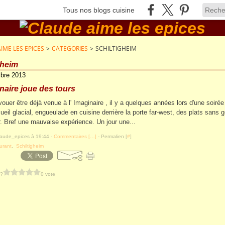
Tous nos blogs cuisine
IME LES EPICES
>
CATEGORIES
>
SCHILTIGHEIM
gheim
bre 2013
naire joue des tours
vouer être déjà venue à l' Imaginaire , il y a quelques années lors d'une soirée
ueil glacial, engueulade en cuisine derrière la porte far-west, des plats sans g
. Bref une mauvaise expérience. Un jour une...
laude_epices à 19:44 -
Commentaires [
…
]
- Permalien [
#
]
urant
,
Schiltigheim
 ?
0 vote