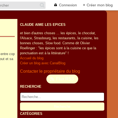
Connexion
+
Créer mon blog
CLAUDE AIME LES EPICES
et bien d'autres choses ... les épices, le chocolat,
l'Alsace, Strasbourg, les restaurants, la cuisine, les
bonnes choses, Slow food. Comme dit Olivier
Roellinger : "les épices sont à la cuisine ce que la
ponctuation est à la littérature" !
 entre cop
Accueil du blog
out et sa
Créer un blog avec CanalBlog
Contacter le propriétaire du blog
Flux RSS
RECHERCHE
CATÉGORIES