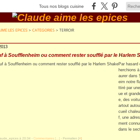
Tous nos blogs cuisine
IME LES EPICES
>
CATEGORIES
>
TERROIR
 2013
 à Soufflenheim ou comment rester soufflé par le Harlem 
Par hasard 
herchions à
aurer dans 
eim notre fl
ttiré par un
ue et grand
e, des voitu
artout autou
cueil chale
f, une adres
ment connu
dans le sect
laude_epices à 20:34 -
Commentaires [
…
]
- Permalien [
#
]