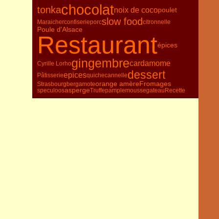
chocolat
tonka
noix de coco
poulet
slow food
Maraicher
confiserie
porc
citronnelle
Poule d'Alsace
Restaurant
épices
gingembre
cardamome
Cyrille Lorho
dessert
epices
Pâtisserie
quiche
cannelle
orange amère
Fromages
Strasbourg
bergamote
asperge
speculoos
Truffe
pamplemousse
gateau
Recette