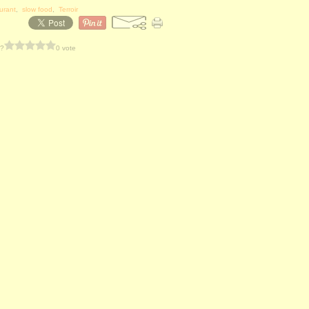
urant
,
slow food
,
Terroir
 ?
0 vote