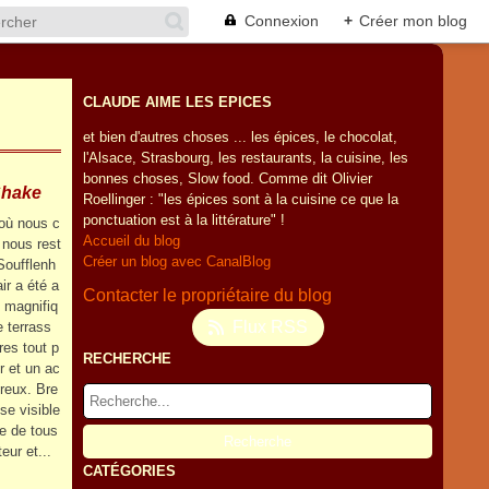
Connexion
+
Créer mon blog
CLAUDE AIME LES EPICES
et bien d'autres choses ... les épices, le chocolat,
l'Alsace, Strasbourg, les restaurants, la cuisine, les
bonnes choses, Slow food. Comme dit Olivier
Shake
Roellinger : "les épices sont à la cuisine ce que la
ponctuation est à la littérature" !
où nous c
Accueil du blog
 nous rest
Créer un blog avec CanalBlog
Soufflenh
air a été a
Contacter le propriétaire du blog
e magnifiq
Flux RSS
e terrass
res tout p
RECHERCHE
r et un ac
ureux. Bre
se visible
e de tous
eur et...
CATÉGORIES